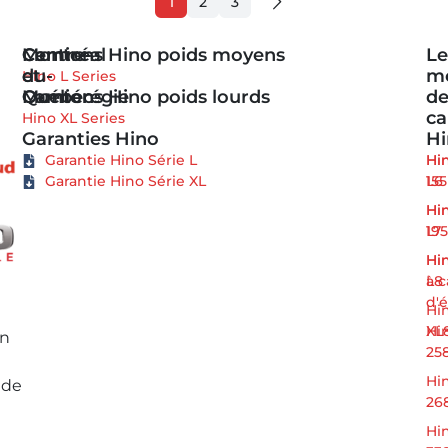
1
2
3
Camions Hino poids moyens
Centre-
Montréal
Le
du-
et
m
Hino L Series
Camions Hino poids lourds
Québec
Montérégie
d
c
Hino XL Series
Garanties Hino
Hi
Garantie Hino Série L
Hi
Hi
Garantie Hino Série XL
155
L6
Hi
Hi
195
L7
Hi
Hi
à 
L8
d'
Hi
Hi
XL
en
25
Hi
 de
26
Hi