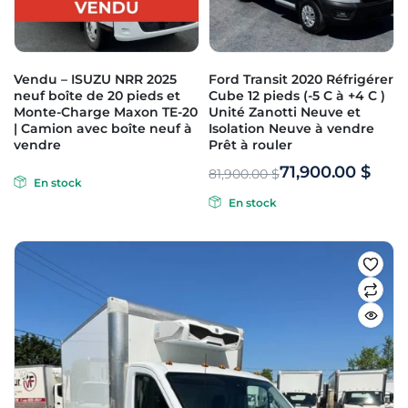
Vendu – ISUZU NRR 2025
Ford Transit 2020 Réfrigérer
neuf boîte de 20 pieds et
Cube 12 pieds (-5 C à +4 C )
Monte-Charge Maxon TE-20
Unité Zanotti Neuve et
| Camion avec boîte neuf à
Isolation Neuve à vendre
vendre
Prêt à rouler
71,900.00
$
81,900.00
$
En stock
En stock