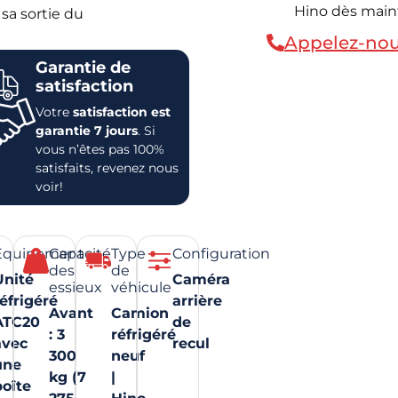
Hino dès main
 sa sortie du
Appelez-no
Garantie de
satisfaction
Votre
satisfaction est
garantie 7 jours
. Si
vous n’êtes pas 100%
satisfaits, revenez nous
voir!
Équipement
Capacité
Type
Configuration
des
de
Unité
Caméra
essieux
véhicule
éfrigéré
arrière
Avant
Camion
ATC20
de
: 3
réfrigéré
avec
recul
300
neuf
une
kg (7
|
boîte