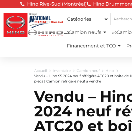
Hino Rive-Sud (Montréal)
Hino Drummond
Camion neufs
Camio
Financement et TCO
Pr
Accueil
Inventaire
Camion neuf
Hino
Vendu – Hino S5 2024 neuf réfrigéré ATC20 et boîte de 1
pieds | Camion réfrigéré neuf à vendre
Vendu – Hin
2024 neuf ré
ATC20 et boî