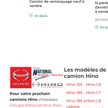
Camion de remorquage neuf à
12 pied
vendre
Zanotti
à vendr
En stock
85,90
En s
Les modèles de
camion Hino
Hino 155
Hino L6
Hino 195
Hino L7
Pour votre prochain
camions Hino
choisissez
Hino 195 à
Hino L8
Groupe National Hino Rive-
cabine