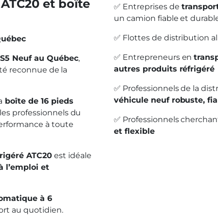
 ATC20 et boîte
✅ Entreprises de
transport
un camion fiable et durabl
✅ Flottes de distribution a
Québec
✅ Entrepreneurs en
transp
 S5 Neuf au Québec
,
autres produits réfrigéré
ilité reconnue de la
✅ Professionnels de la dis
véhicule neuf robuste, fi
a
boîte de 16 pieds
r les professionnels du
✅ Professionnels chercha
performance à toute
et flexible
frigéré ATC20
est idéale
à l’emploi et
tomatique à 6
rt au quotidien.