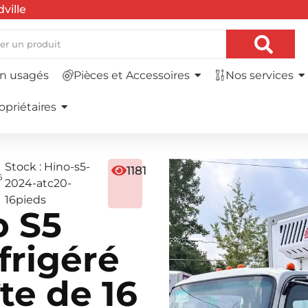
ville
n usagés
Pièces et Accessoires
Nos services
opriétaires
Stock : Hino-s5-
1181
6
2024-atc20-
16pieds
o S5
frigéré
te de 16