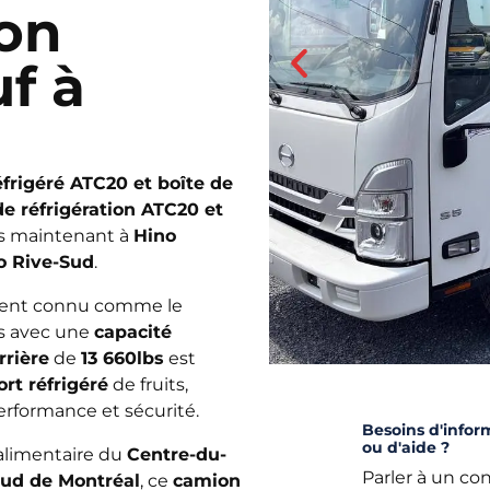
ion
uf à
frigéré ATC20 et boîte de
de réfrigération ATC20 et
ès maintenant à
Hino
o Rive-Sud
.
ment connu comme le
bs avec une
capacité
rrière
de
13 660lbs
est
rt réfrigéré
de fruits,
erformance et sécurité.
Besoins d'infor
ou d'aide ?
 alimentaire du
Centre-du-
Parler à un con
Sud de Montréal
, ce
camion