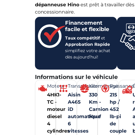
dépanneuse Hino
est prêt à travailler dès
concessionnaire.
Financement
facile et flexible
Taux compétitif
et
Approbation Rapide
simplifiez votre achat
dès aujourd’hui!
Informations sur le véhicule
Moteur
Transmission
Kilométrage
Puissance
4HK1-
Aisin
330
215
TC -
A465
Km -
hp /
r
moteur
iD
Camion
452
diesel
automatique
Neuf
lb-pi
4
6
de
cylindres
vitesses
couple