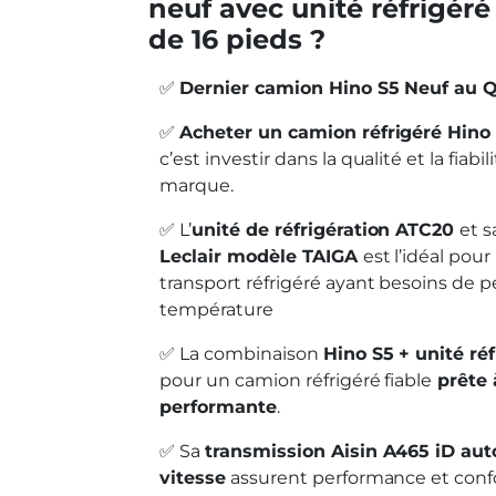
neuf avec unité réfrigéré
de 16 pieds ?
✅
Dernier camion Hino S5 Neuf au 
✅
Acheter un camion réfrigéré Hino
c’est investir dans la qualité et la fiab
marque.
✅ L’
unité de réfrigération ATC20
et s
Leclair modèle TAIGA
est l’idéal pou
transport réfrigéré ayant besoins de 
température
✅ La combinaison
Hino S5 + unité ré
pour un camion réfrigéré fiable
prête 
performante
.
✅ Sa
transmission Aisin A465 iD au
vitesse
assurent performance et confo