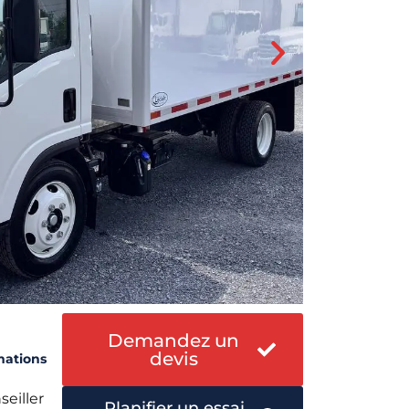
Demandez un
devis
mations
seiller
Planifier un essai