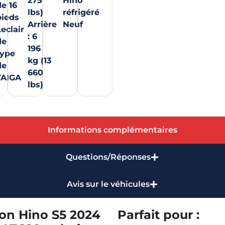
275
Hino
de 16
lbs)
réfrigéré
pieds
Arrière
Neuf
eclair
: 6
de
196
type
kg (13
de
660
TAIGA
lbs)
Informations complémentaires
Questions/Réponses
Avis sur le véhicules
ion Hino S5 2024
Parfait pour :