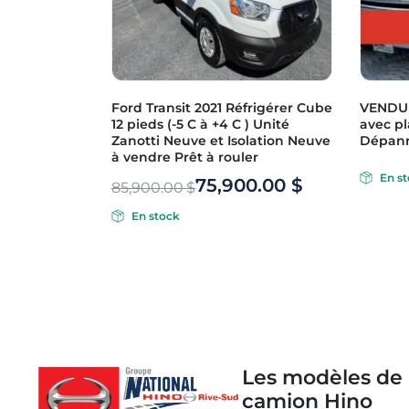
Ford Transit 2021 Réfrigérer Cube
VENDU 
12 pieds (-5 C à +4 C ) Unité
avec p
Zanotti Neuve et Isolation Neuve
Dépann
à vendre Prêt à rouler
En s
75,900.00
$
85,900.00
$
En stock
Les modèles de
camion Hino