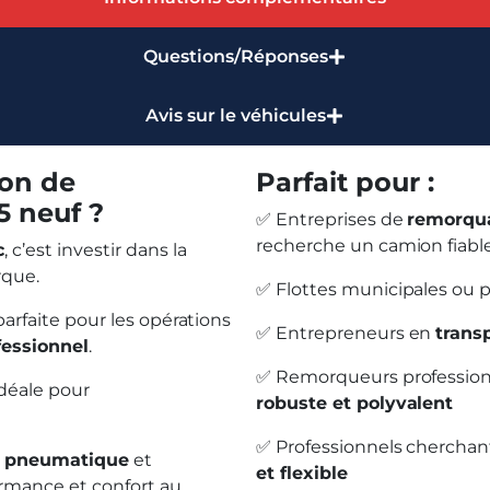
Questions/Réponses
Avis sur le véhicules
ion de
Parfait pour :
 neuf ?
✅ Entreprises de
remorqu
recherche un camion fiable
c
, c’est investir dans la
rque.
✅ Flottes municipales ou p
parfaite pour les opérations
✅ Entrepreneurs en
trans
fessionnel
.
✅ Remorqueurs profession
idéale pour
robuste et polyvalent
✅ Professionnels chercha
n pneumatique
et
et flexible
rmance et confort au