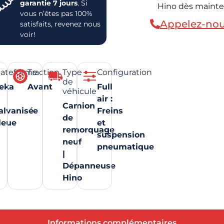
garantie 7 jours
. Si
Hino dès maint
vous n’êtes pas 100%
Appelez-no
satisfaits, revenez nous
voir!
lateforme
Traction
Type
Configuration
de
eka
Avant
Full
véhicule
air :
Camion
alvanisée
Freins
de
leue
et
remorquage
suspension
neuf
pneumatique
|
Dépanneuse
Hino
Informations complémentaires