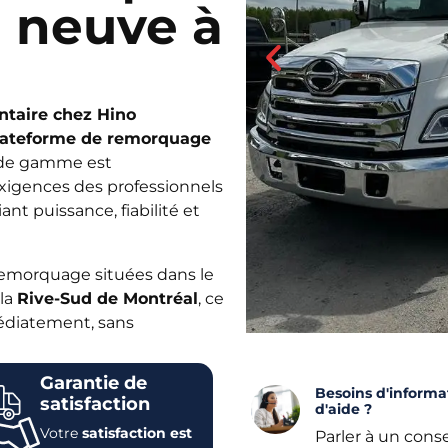
 neuve à
ntaire chez Hino
lateforme de remorquage
 de gamme est
xigences des professionnels
lliant puissance, fiabilité et
remorquage situées dans le
 la
Rive-Sud de Montréal
, ce
médiatement, sans
Garantie de
Besoins d'informa
satisfaction
d'aide ?
Votre
satisfaction est
Parler à un conse