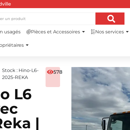
ville
euf avec
anneuse
Demandez un devis
| Plateforme
P
n usagés
Pièces et Accessoires
Nos services
 rapide et
opriétaires
Stock : Hino-L6-
578
2025-REKA
o L6
vec
eka |