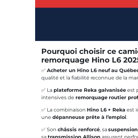
Pourquoi choisir ce cam
remorquage Hino L6 2025
✅
Acheter un Hino L6 neuf au Québe
qualité et la fiabilité reconnue de la ma
✅ La
plateforme Reka galvanisée
est 
intensives de
remorquage routier pro
✅ La combinaison
Hino L6 + Reka
est 
une
dépanneuse prête à l’emploi
.
✅ Son
châssis renforcé
, sa
suspensio
sa
transmission Allison
assurent perfo