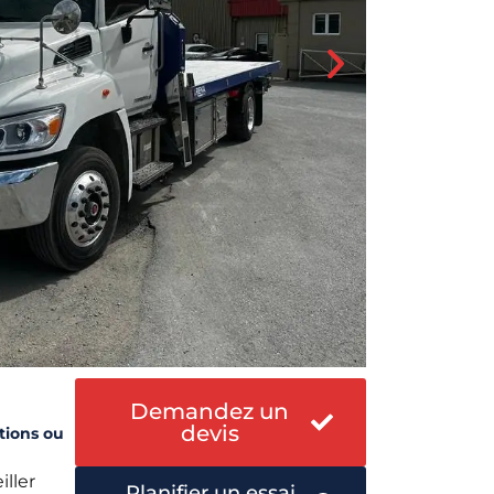
Demandez un
devis
tions ou
iller
Planifier un essai