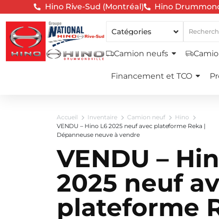
Hino Rive-Sud (Montréal)
Hino Drummond
VENDU – Hino L6 2025 n
plateforme Reka | Dép
neuve à vendre
260hp | Transmission Allison 
Reka | Full Air
Camion neufs
Camio
Financement facile,
flexible
Financement et TCO
Pr
Accueil
Inventaire
Camion neuf
Hino
VENDU – Hino L6 2025 neuf avec plateforme Reka |
Dépanneuse neuve à vendre
VENDU – Hin
2025 neuf a
plateforme R