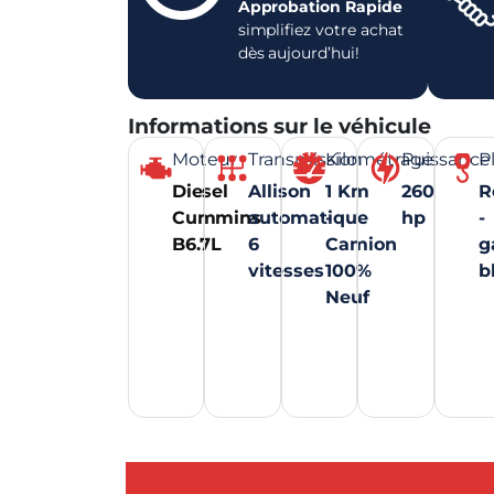
Approbation Rapide
simplifiez votre achat
dès aujourd’hui!
Informations sur le véhicule
Moteur
Transmission
Kilométrage
Puissance
P
Diesel
Allison
1 Km
260
R
Cummins
automatique
-
hp
-
B6.7L
6
Camion
g
vitesses
100%
b
Neuf