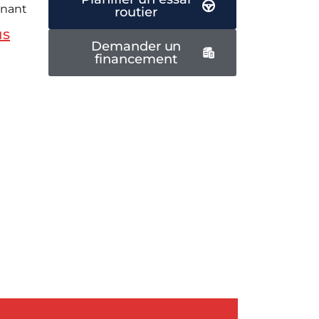
enant
routier
us
Demander un
financement