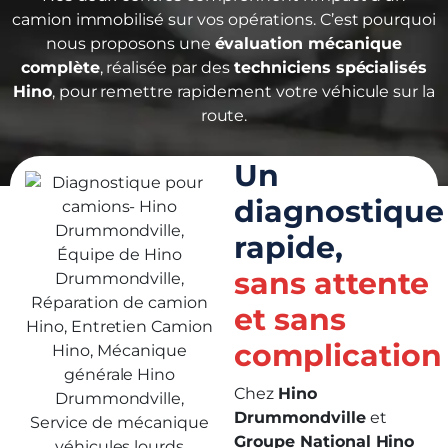
camion immobilisé sur vos opérations. C’est pourquoi
nous proposons une
évaluation mécanique
complète
, réalisée par des
techniciens spécialisés
Hino
, pour remettre rapidement votre véhicule sur la
route.
Un
diagnostique
rapide,
sans attente
et sans
complication
Chez
Hino
Drummondville
et
Groupe National Hino