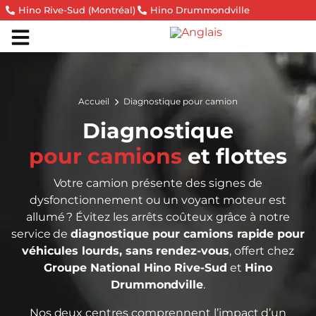
Hino Rive-Sud (Montréal)
Hino Drummondville
Accueil
Diagnostique pour camion
Diagnostique
pour camions
et flottes
Votre camion présente des signes de
dysfonctionnement ou un voyant moteur est
allumé ? Évitez les arrêts coûteux grâce à notre
service de
diagnostique pour camions rapide pour
véhicules lourds, sans rendez-vous
, offert chez
Groupe National Hino Rive-Sud
et
Hino
Drummondville
.
Nos deux centres comprennent l’impact d’un