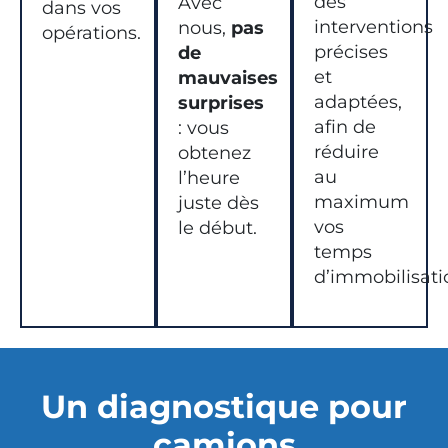
des
Avec
dans vos
interventions
nous,
pas
opérations.
précises
de
et
mauvaises
adaptées,
surprises
afin de
: vous
réduire
obtenez
au
l’heure
maximum
juste dès
vos
le début.
temps
d’immobilisati
Un diagnostique pour
camions