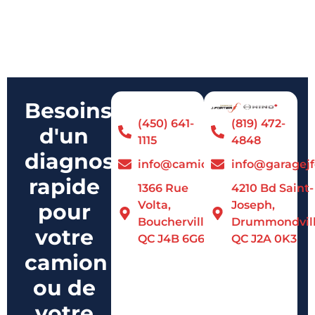
Besoins
(450) 641-
(819) 472-
d'un
1115
4848
diagnostique
info@camionnational.com
info@garagejf
rapide
1366 Rue
4210 Bd Saint-
Volta,
Joseph,
pour
Boucherville,
Drummondvill
votre
QC J4B 6G6
QC J2A 0K3
camion
ou de
votre