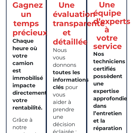
Une
Gagnez
Une
équipe
un
évaluation
d’experts
temps
transparente
à
précieux
et
votre
détaillée
Chaque
service
heure où
Nous
Nos
votre
vous
techniciens
camion
donnons
certifiés
est
toutes les
possèdent
immobilisé
informations
une
impacte
clés
pour
expertise
directement
vous
approfondie
votre
aider à
dans
rentabilité.
prendre
l’entretien
une
Grâce à
et la
décision
notre
réparation
éclairée :