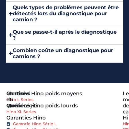
Quels types de problèmes peuvent être
détectés lors du diagnostique pour
camion ?
Que se passe-t-il après le diagnostique
?
Combien coûte un diagnostique pour
camions ?
Camions Hino poids moyens
Centre-
Montréal
Le
du-
et
m
Hino L Series
Camions Hino poids lourds
Québec
Montérégie
d
c
Hino XL Series
Garanties Hino
Hi
Garantie Hino Série L
Hi
Hi