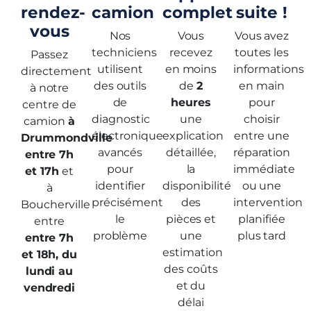
rendez-
camion
complet
suite !
vous
Nos
Vous
Vous avez
techniciens
recevez
toutes les
Passez
utilisent
en moins
informations
directement
des outils
de
2
en main
à notre
de
heures
pour
centre de
diagnostic
une
choisir
camion
à
électronique
explication
entre une
Drummondville
avancés
détaillée,
réparation
entre 7h
pour
la
immédiate
et 17h
et
identifier
disponibilité
ou une
à
précisément
des
intervention
Boucherville
le
pièces et
planifiée
entre
problème
une
plus tard
entre 7h
estimation
et 18h, du
des coûts
lundi au
et du
vendredi
délai