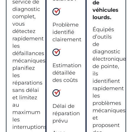
service de
de
diagnostic
véhicules
complet,
lourds.
vous
Problème
Équipés
détectez
identifié
d’outils
rapidement
clairement
de
les
diagnostic
défaillances
électronique
mécaniques,
Estimation
de pointe,
planifiez
détaillée
ils
les
des coûts
identifient
réparations
rapidement
sans délai
les
et limitez
problèmes
au
Délai de
mécaniques
maximum
réparation
et
les
prévu
proposent
interruptions